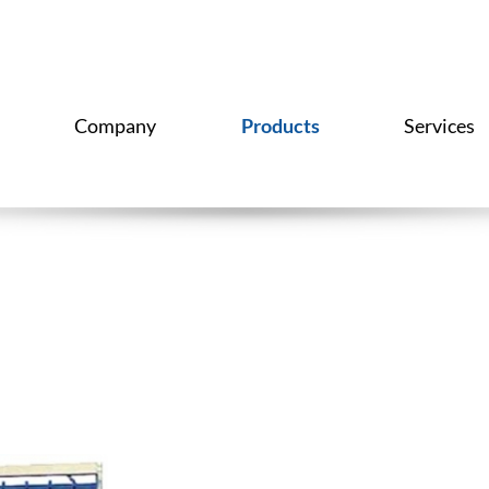
Company
Products
Services
Gaveteiro Gaveta Bin
organizer box
Ra
Caixa Fechada
Es
Caixa Vazada
Or
Caixa Frigorífica
B
Cesto Expositor
Estrado Piso
E
Clothespin With Ring
Es