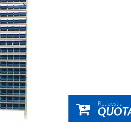
Cesta Mercado
Es
Es
Mi
Request a
QUOT