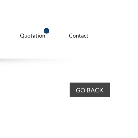
0
Quotation
Contact
ck for Drawers
tante Gaveteiro N4
GO BACK
ganizer Box
ox
XHIBIT BASKET
tante Gaveteiro N8